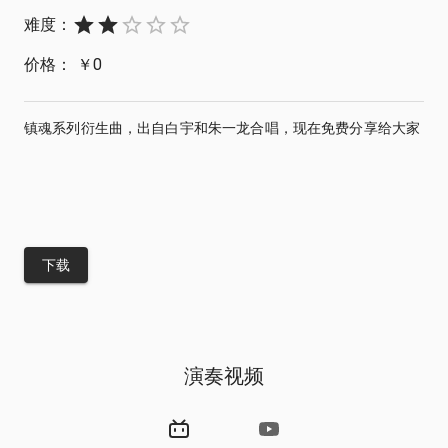
难度：
Empty
1 Star
2 Stars
3 Stars
4 Stars
5 Stars
价格：
￥
0
镇魂系列衍生曲，出自白宇和朱一龙合唱，现在免费分享给大家
下载
演奏视频